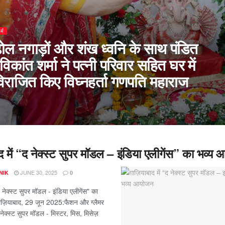
र्म
ोल नगाड़ों और शंख ध्वनि के साथ पंडित
विकांत शर्मा ने पत्नी परिवार सहित घर में
िराजित किए विघ्नहर्ता गणपति महाराज
ाद में “द नेक्स्ट सुपर मॉडल – इंडिया एलीगेंस” का भव्य
JUNE 30, 2025
NIK
0
"द नेक्स्ट सुपर मॉडल - इंडिया एलीगेंस" का
ाज़ियाबाद, 29 जून 2025:फैशन और ग्लैमर
ेक्स्ट सुपर मॉडल - मिस्टर, मिस, मिसेज़