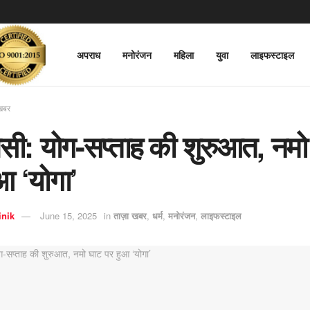
अपराध
मनोरंजन
महिला
युवा
लाइफस्टाइल
खबर
सी: योग-सप्ताह की शुरुआत, नमो
आ ‘योगा’
inik
June 15, 2025
in
ताज़ा खबर
,
धर्म
,
मनोरंजन
,
लाइफस्टाइल