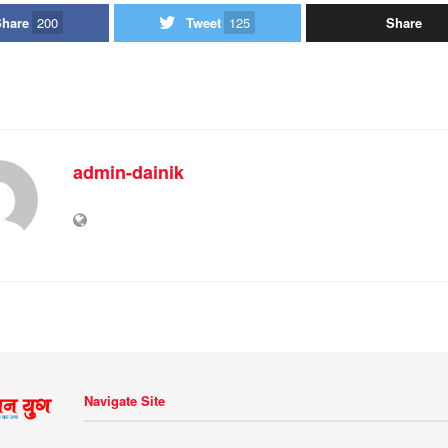
Share
200
Tweet
125
Share
admin-dainik
Navigate Site