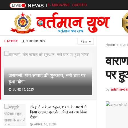
|
E- MAGAZINE
|
CAREER
LATEST
TRENDING
Filter
Home
ताज़ा 
वाराण
पर हु
वाराणसी: योग-सप्ताह की शुरुआत, नमो घाट पर
हुआ ‘योगा’
by
admin-da
JUNE 15, 2025
संस्कृति पब्लिक स्कूल, शबगा के छात्रों ने
किया उत्कृष्ट प्रदर्शन, जिले का नाम किया
रोशन
APRIL 16, 2026