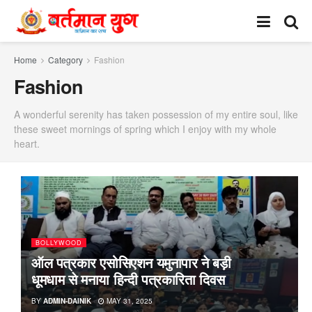
Home
Category
Fashion
Fashion
A wonderful serenity has taken possession of my entire soul, like
these sweet mornings of spring which I enjoy with my whole
heart.
BOLLYWOOD
ऑल पत्रकार एसोसिएशन यमुनापार ने बड़ी
धूमधाम से मनाया हिन्दी पत्रकारिता दिवस
BY
ADMIN-DAINIK
MAY 31, 2025