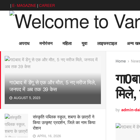
|
E- MAGAZINE
|
CAREER
अपराध
मनोरंजन
महिला
युवा
लाइफस्टाइल
अन्य खबर
LATEST
TRENDING
Filter
Home
New
गा0बा
गा0बाद में डेंगू से एक और मौत, 5 नए मरीज मिले,
मिले
जनपद में अब तक 39 केस
AUGUST 5, 2023
by
admin-da
संस्कृति पब्लिक स्कूल, शबगा के छात्रों ने
किया उत्कृष्ट प्रदर्शन, जिले का नाम किया
रोशन
APRIL 16, 2026