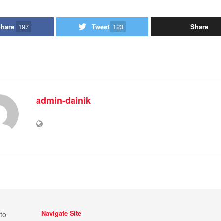
Share
197
Tweet
123
Share
admin-dainik
Navigate Site