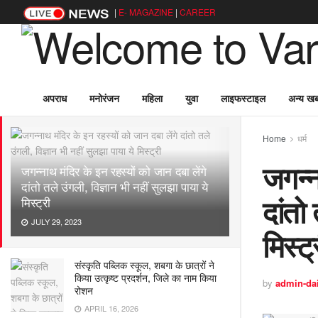
|
E- MAGAZINE
|
CAREER
अपराध
मनोरंजन
महिला
युवा
लाइफस्टाइल
अन्य खबर
LATEST
TRENDING
Filter
Home
धर्म
जगन्न
जगन्नाथ मंदिर के इन रहस्यों को जान दबा लेंगे
दांतो तले उंगली, विज्ञान भी नहीं सुलझा पाया ये
दांतो
मिस्ट्री
JULY 29, 2023
मिस्ट्
संस्कृति पब्लिक स्कूल, शबगा के छात्रों ने
किया उत्कृष्ट प्रदर्शन, जिले का नाम किया
by
admin-da
रोशन
APRIL 16, 2026