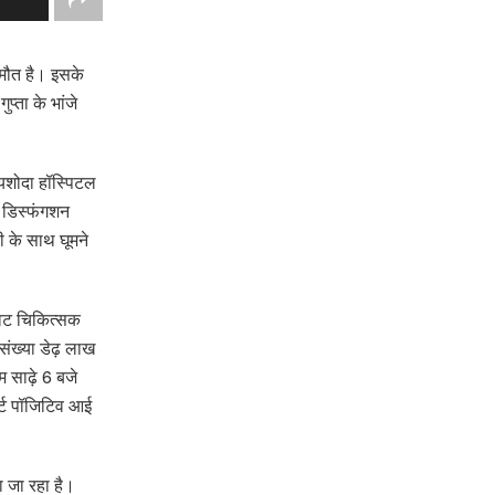
ी मौत है। इसके
्ता के भांजे
 यशोदा हॉस्पिटल
न डिस्फंगशन
ी के साथ घूमने
इवेट चिकित्सक
संख्या डेढ़ लाख
 साढ़े 6 बजे
ोर्ट पॉजिटिव आई
ा जा रहा है।