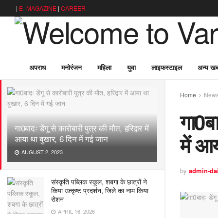
|
E- MAGAZINE
|
CAREER
अपराध
मनोरंजन
महिला
युवा
लाइफस्टाइल
अन्य खबर
LATEST
TRENDING
Filter
Home
New
गा0बाद
गा0बादः डेंगू से कारोबारी पुत्र की मौत, हरिद्वार में
में आ
आया था बुखार, 6 दिन में गई जान
AUGUST 2, 2023
by
admin-da
संस्कृति पब्लिक स्कूल, शबगा के छात्रों ने
किया उत्कृष्ट प्रदर्शन, जिले का नाम किया
रोशन
APRIL 16, 2026